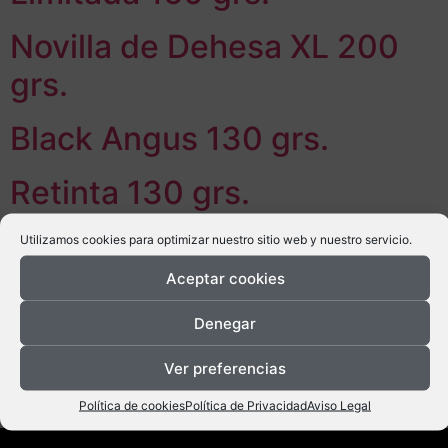
Novilla de Dehesa XL 200
grs.
Black Angus 130 grs.
Retinta 130 grs.
Tipo criolla 130 grs.
Utilizamos cookies para optimizar nuestro sitio web y nuestro servicio.
Aceptar cookies
Novilla de Dehesa 130 grs.
Denegar
Mini-hamburguesas Novilla
Ver preferencias
( 2 unidades)
Política de cookies
Política de Privacidad
Aviso Legal