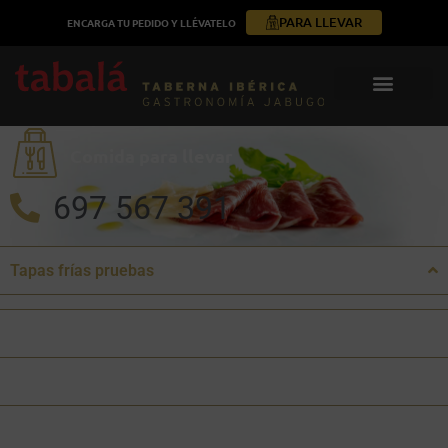
PARA LLEVAR
ENCARGA TU PEDIDO Y LLÉVATELO
Comida para llevar
697 567 391
Tapas frías pruebas
Sugerencias del día
Charcutería Selecta Cuyar Jabugo
Quesos