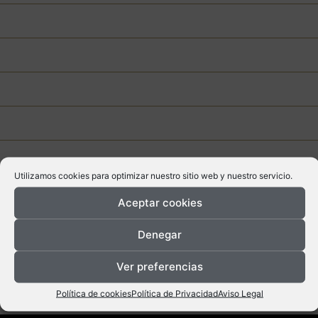
Tapas frías
Tapas Tabalá
Carnes de Dehesabeef
Hamburdehesa
Montaditos
Utilizamos cookies para optimizar nuestro sitio web y nuestro servicio.
Panes
Aceptar cookies
Platos combinados
Denegar
Ver preferencias
Tenemos a su disposición listado de alérgenos. Precios IVA
incluido.
Política de cookies
Política de Privacidad
Aviso Legal