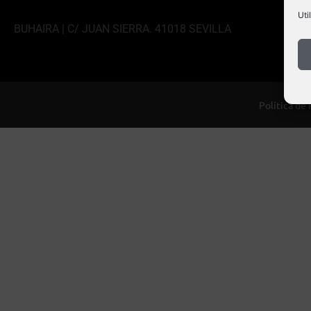
Uti
BUHAIRA | C/ JUAN SIERRA. 41018 SEVILLA
Política de 