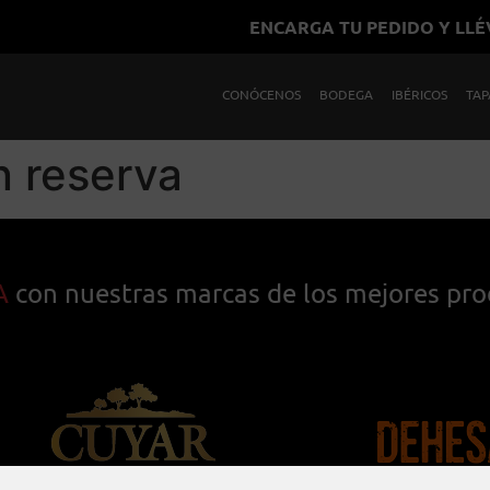
ENCARGA TU PEDIDO Y LL
CONÓCENOS
BODEGA
IBÉRICOS
TAP
n reserva
A
con nuestras marcas de los mejores pr