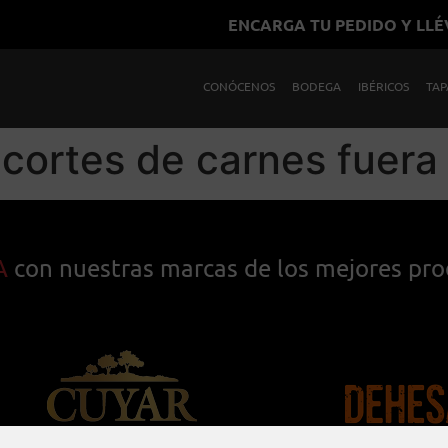
ENCARGA TU PEDIDO Y LL
CONÓCENOS
BODEGA
IBÉRICOS
TAP
 cortes de carnes fuera
A
con nuestras marcas de los mejores pr