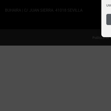
Uti
BUHAIRA | C/ JUAN SIERRA. 41018 SEVILLA
Política de 